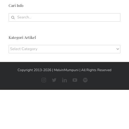
Cari Info
Search
for:
Kategori Artikel
Kategori
Artikel
Copyright 2013-2026 |
MelvinMumpuni
| All Rights Reserved
Instagram
Threads
LinkedIn
YouTube
Spotify