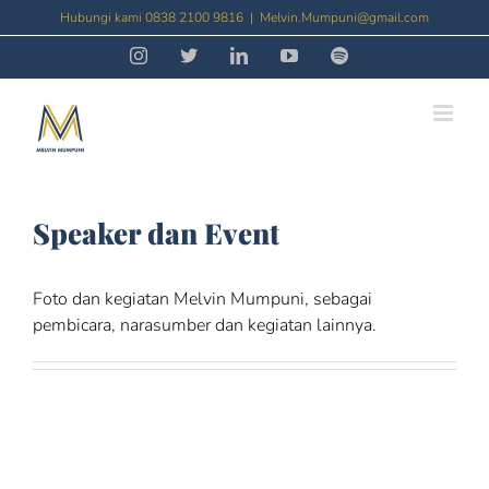
Skip
Hubungi kami 0838 2100 9816
|
Melvin.Mumpuni@gmail.com
to
Instagram
Threads
LinkedIn
YouTube
Spotify
content
Speaker dan Event
Foto dan kegiatan Melvin Mumpuni, sebagai
pembicara, narasumber dan kegiatan lainnya.