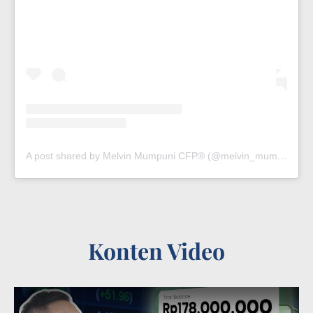
A post shared by Melvin Mumpuni CFP® (@melvin_mumpuni)
Konten Video