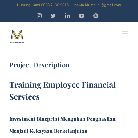
Skip
Hubungi kami 0838 2100 9816
|
Melvin.Mumpuni@gmail.com
to
Instagram
Threads
LinkedIn
YouTube
Spotify
content
Project Description
Training Employee Financial
Services
Investment Blueprint Mengubah Penghasilan
Menjadi Kekayaan Berkelanjutan