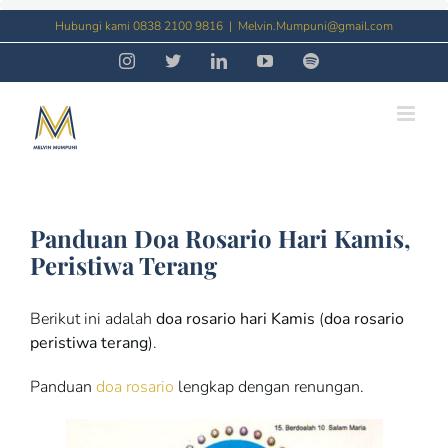
Skip
Hubungi kami 0838 2100 9816
|
Melvin.Mumpuni@gmail.com
to
Instagram
Threads
LinkedIn
YouTube
Spotify
content
Panduan Doa Rosario Hari Kamis,
Peristiwa Terang
Berikut ini adalah
doa rosario hari Kamis
(
doa rosario
peristiwa terang
).
Panduan
doa rosario
lengkap dengan renungan.