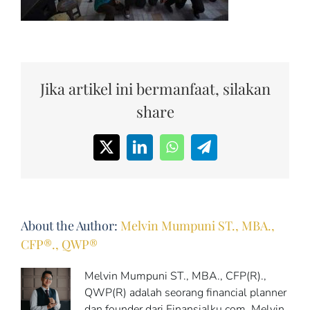
Jika artikel ini bermanfaat, silakan
share
X
LinkedIn
WhatsApp
Telegram
About the Author:
Melvin Mumpuni ST., MBA.,
CFP®., QWP®
Melvin Mumpuni ST., MBA., CFP(R).,
QWP(R) adalah seorang financial planner
dan founder dari Finansialku.com. Melvin