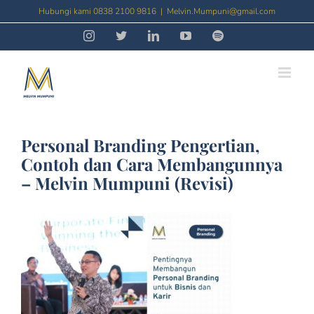
Skip
Hubungi kami 0838 2100 9816
|
Melvin.Mumpuni@gmail.com
to
Instagram
Threads
LinkedIn
YouTube
Spotify
content
Personal Branding Pengertian,
Contoh dan Cara Membangunnya
– Melvin Mumpuni (Revisi)