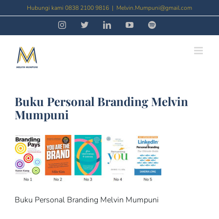
Skip
Hubungi kami 0838 2100 9816
|
Melvin.Mumpuni@gmail.com
to
Instagram
Threads
LinkedIn
YouTube
Spotify
content
Buku Personal Branding Melvin
Mumpuni
Buku Personal Branding Melvin Mumpuni