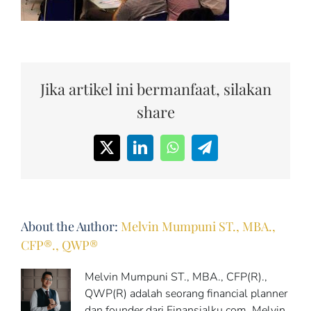
Jika artikel ini bermanfaat, silakan
share
X
LinkedIn
WhatsApp
Telegram
About the Author:
Melvin Mumpuni ST., MBA.,
CFP®., QWP®
Melvin Mumpuni ST., MBA., CFP(R).,
QWP(R) adalah seorang financial planner
dan founder dari Finansialku.com. Melvin