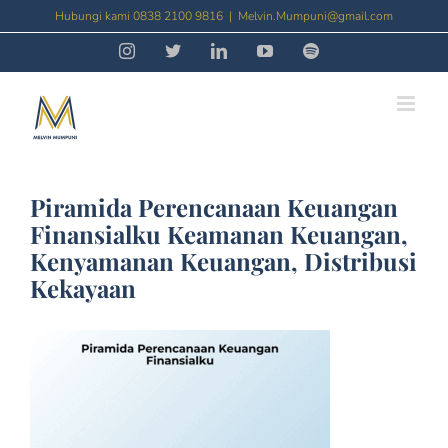
Skip
Hubungi kami 0838 2100 9816
|
Melvin.Mumpuni@gmail.com
to
Instagram
Threads
LinkedIn
YouTube
Spotify
content
Piramida Perencanaan Keuangan
Finansialku Keamanan Keuangan,
Kenyamanan Keuangan, Distribusi
Kekayaan