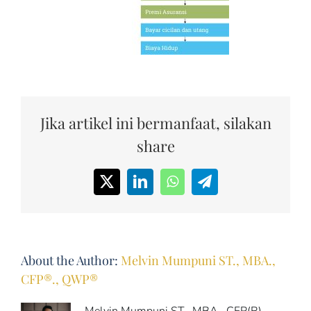
Jika artikel ini bermanfaat, silakan
share
X
LinkedIn
WhatsApp
Telegram
About the Author:
Melvin Mumpuni ST., MBA.,
CFP®., QWP®
Melvin Mumpuni ST., MBA., CFP(R).,