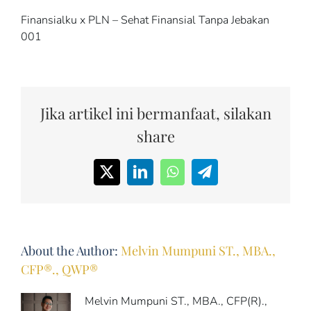
Finansialku x PLN – Sehat Finansial Tanpa Jebakan
001
Jika artikel ini bermanfaat, silakan
share
X
LinkedIn
WhatsApp
Telegram
About the Author:
Melvin Mumpuni ST., MBA.,
CFP®., QWP®
Melvin Mumpuni ST., MBA., CFP(R).,