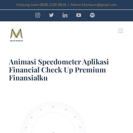
Skip
Hubungi kami 0838 2100 9816
|
Melvin.Mumpuni@gmail.com
to
Instagram
Threads
LinkedIn
YouTube
Spotify
content
Animasi Speedometer Aplikasi
Financial Check Up Premium
Finansialku