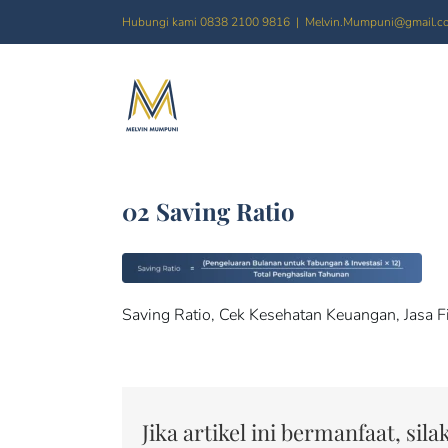
Skip
Hubungi kami 0838 2100 9816
|
Melvin.Mumpuni@gmail.c
to
content
02 Saving Ratio
Saving Ratio, Cek Kesehatan Keuangan, Jasa F
Jika artikel ini bermanfaat, sil