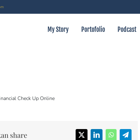
om
My Story
Portofolio
Podcast
inancial Check Up Online
akan share
X
LinkedIn
WhatsApp
Tele