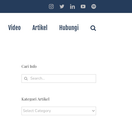
Instagram
Threads
LinkedIn
YouTube
Spotify
Video
Artikel
Hubungi
Cari Info
Search
for:
Kategori Artikel
Kategori
Artikel
gram