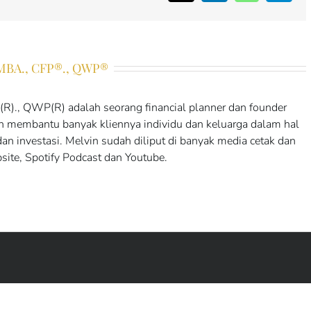
 MBA., CFP®., QWP®
)., QWP(R) adalah seorang financial planner dan founder
ah membantu banyak kliennya individu dan keluarga dalam hal
an investasi. Melvin sudah diliput di banyak media cetak dan
ebsite, Spotify Podcast dan Youtube.